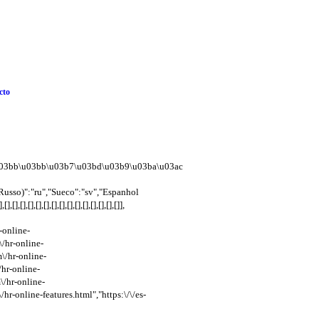
cto
95\u03bb\u03bb\u03b7\u03bd\u03b9\u03ba\u03ac
usso)":"ru","Sueco":"sv","Espanhol
,[],[],[],[],[],[],[],[],[],[],[]],
-online-
\/hr-online-
\/hr-online-
/hr-online-
\/hr-online-
hr-online-features.html","https:\/\/es-