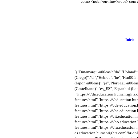
Início
[{"Dinamarqu\u00eas":"da","Holand\
(Grego)":"el","Hebreu":"he","H\u00fa
(Japon\u00eas)":"ja","Noruegu\u00ea
(Castelhano)":"es_ES","Espanhol (Latino\
["https:\/\/da.education.humanrights.
features.html","https:\/\/education.hu
features.html","https:\/\/de.education
features.html","https:\/\/he.educatio
features.html","https:\/\/it.education
features.html","https:\/\/no.educatio
features.html","https:\/\/ru.education
es.education.humanrights.com\/hr-onli