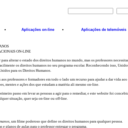
Entrar em
Aplicações
on-line
Aplicações de telemóveis
MANOS
CIONAIS ON-LINE
r para alterar o estado dos direitos humanos no mundo, mas os professores necessita
facilmente os direitos humanos no seu programa escolar. Reconhecendo isso, Unido
Unidos para os Direitos Humanos.
á aos professores e formadores em todo o lado um recurso para ajudar a dar vida aos
ões, mentes e ações dos que estudam a matéria ali mesmo on-line.
meiro passo em levar as pessoas a agir para o remediar, e este website foi concebi
uer situação, quer seja on-line ou off-line.
umanos
, um filme poderoso que define os direitos humanos para qualquer pessoa.
 e planos de aulas para o professor entregar o programa.