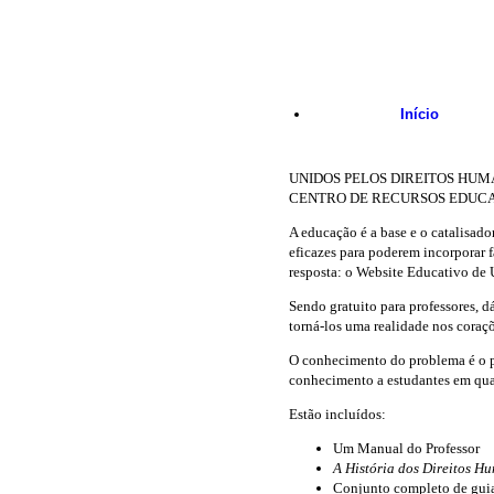
Skip to main content
Início
UNIDOS PELOS DIREITOS HU
CENTRO DE RECURSOS EDUCA
A educação é a base e o catalisado
eficazes para poderem incorporar 
resposta: o Website Educativo de 
Sendo gratuito para professores, d
torná-los uma realidade nos coraç
O conhecimento do problema é o pri
conhecimento a estudantes em qualq
Estão incluídos:
Um Manual do Professor
A História dos Direitos H
Conjunto completo de guias